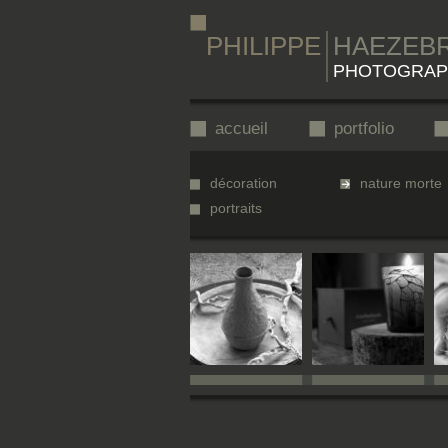
PHILIPPE
HAEZEB
PHOTOGRAP
accueil
portfolio
décoration
nature morte
portraits